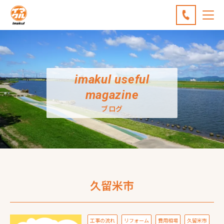
imakul useful
magazine
ブログ
久留米市
工事の流れ
リフォーム
費用相場
久留米市